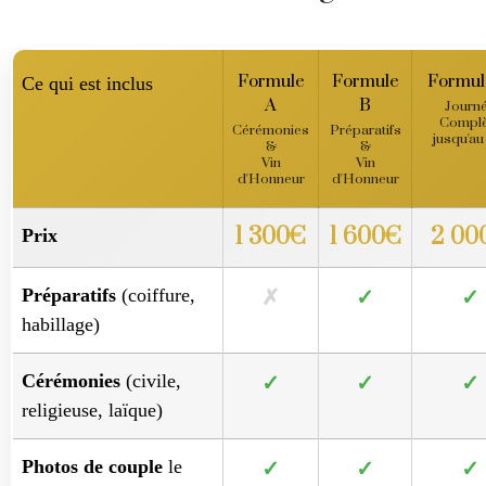
Formule
Formule
Formul
Ce qui est inclus
A
B
Journ
Complè
Cérémonies
Préparatifs
jusqu'au
&
&
Vin
Vin
d'Honneur
d'Honneur
1 300€
1 600€
2 00
Prix
Préparatifs
(coiffure,
✗
✓
✓
habillage)
Cérémonies
(civile,
✓
✓
✓
religieuse, laïque)
Photos de couple
le
✓
✓
✓