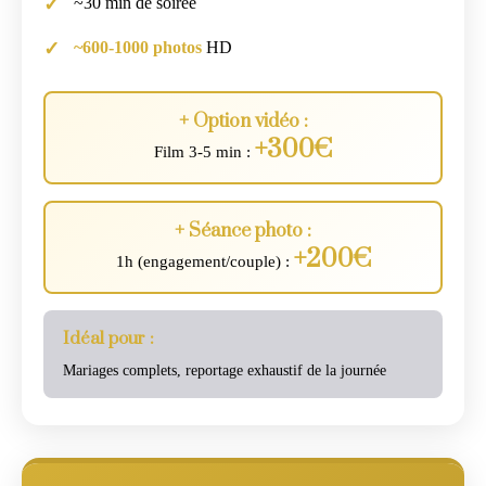
~30 min de soirée
~600-1000 photos
HD
+ Option vidéo :
+300€
Film 3-5 min :
+ Séance photo :
+200€
1h (engagement/couple) :
Idéal pour :
Mariages complets, reportage exhaustif de la journée