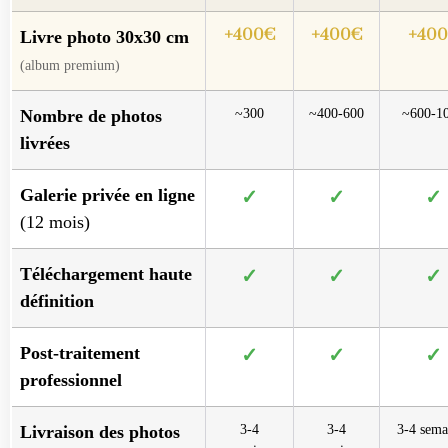
+400€
+400€
+40
Livre photo 30x30 cm
(album premium)
Nombre de photos
~300
~400-600
~600-1
livrées
Galerie privée en ligne
✓
✓
✓
(12 mois)
Téléchargement haute
✓
✓
✓
définition
Post-traitement
✓
✓
✓
professionnel
Livraison des photos
3-4
3-4
3-4 sema