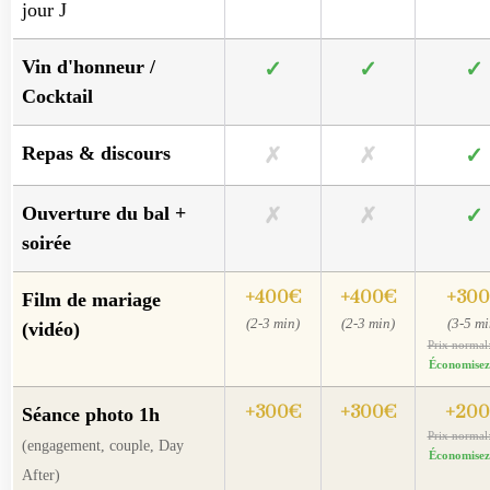
jour J
Vin d'honneur /
✓
✓
✓
Cocktail
Repas & discours
✗
✗
✓
Ouverture du bal +
✗
✗
✓
soirée
+400€
+400€
+30
Film de mariage
(2-3 min)
(2-3 min)
(3-5 mi
(vidéo)
Prix normal
Économisez
+300€
+300€
+20
Séance photo 1h
Prix normal
(engagement, couple, Day
Économisez
After)