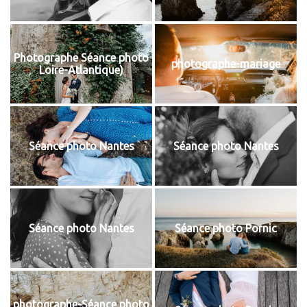
Photographe Séance photo
photographe-mariage
Loire-Atlantique)
Séance photo Nantes
Séance photo Nantes
Séance photo Nantes
Séance photo Pornic
photographe-Séance photo