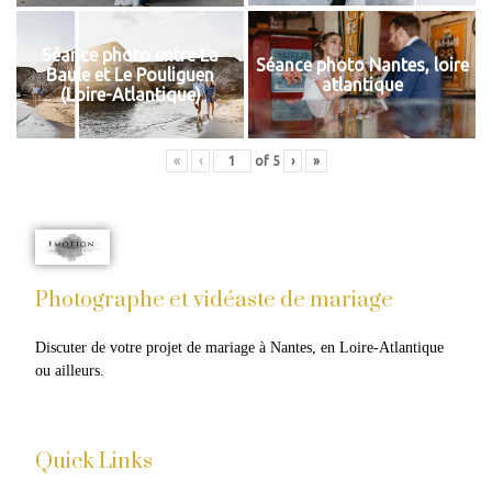
Séance photo entre La
Séance photo Nantes, loire
Baule et Le Pouliguen
atlantique
(Loire-Atlantique)
«
‹
of
5
›
»
Photographe et vidéaste de mariage
Discuter de votre projet de mariage à Nantes, en Loire-Atlantique 
ou ailleurs.​
Quick Links