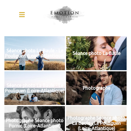
Séance photo La Baule - Le
Séance photo La Baule
Pouliguen (Loire-Atlantique)
Séance photo La Baule - Le
Photographe
Pouliguen (Loire-Atlantique)
Photographe Séance photo
Photographe Séance photo
La Baule - Le Pouliguen
Pornic (Loire-Atlantique)
(Loire-Atlantique)