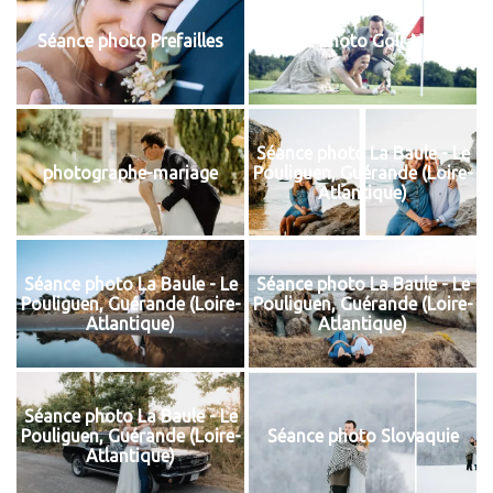
Séance photo Prefailles
Séance photo Golf Nantes
Séance photo La Baule - Le
photographe-mariage
Pouliguen, Guérande (Loire-
Atlantique)
Séance photo La Baule - Le
Séance photo La Baule - Le
Pouliguen, Guérande (Loire-
Pouliguen, Guérande (Loire-
Atlantique)
Atlantique)
Séance photo La Baule - Le
Pouliguen, Guérande (Loire-
Séance photo Slovaquie
Atlantique)