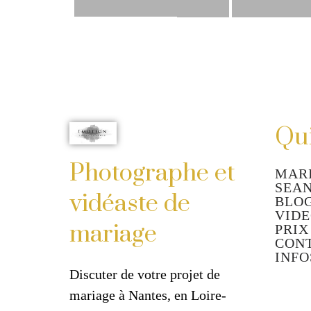
Qui
Photographe et
MAR
SEA
vidéaste de
BLO
VID
mariage
PRIX
CON
INFO
Discuter de votre projet de 
mariage à Nantes, en Loire-