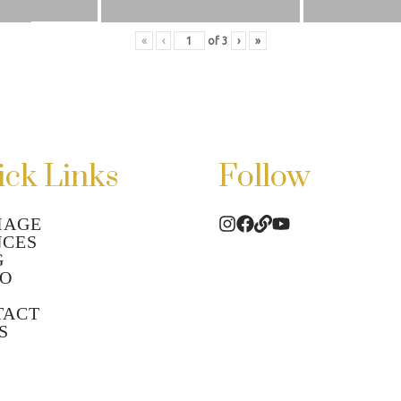
«
‹
of
3
›
»
ck Links
Follow
IAGE
NCES
G
EO
TACT
S