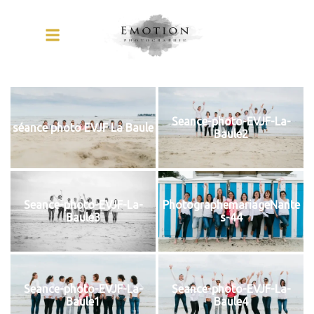
Seance-photo-EVJF-La-
séance photo EVJF La Baule
Baule2
Seance-photo-EVJF-La-
PhotographemariageNante
Baule3
s-44
Seance-photo-EVJF-La-
Seance-photo-EVJF-La-
Baule1
Baule4