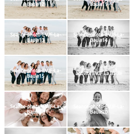
Baule12
Baule11
Seance-photo-EVJF-La-
Seance-photo-EVJF-La-
Baule13
Baule14
Seance-photo-EVJF-La-
activité EVJF La Baule​
Baule15
Seance-photo-EVJF-La-
Seance-photo-EVJF-La-
Baule17
Baule20