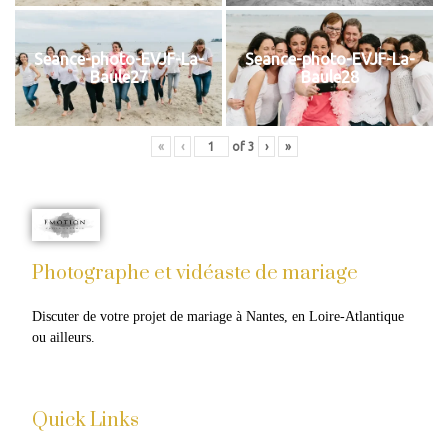
Seance-photo-EVJF-La-
Seance-photo-EVJF-La-
Baule27
Baule28
«
‹
of
3
›
»
Photographe et vidéaste de mariage
Discuter de votre projet de mariage à Nantes, en Loire-Atlantique 
ou ailleurs.​
Quick Links